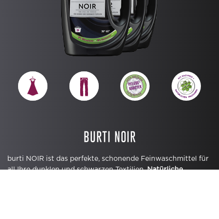
BURTI NOIR
burti NOIR ist das perfekte, schonende Feinwaschmittel für
all Ihre dunklen und schwarzen Textilien.
Natürliche
Proteine
und eine
4fach-Enzym-Kombination
lösen
behutsam den Schmutz aus den Fasern, ohne das Gewebe
zu strapazieren. Ein spezielles
Black-Control-System
sorgt
für den Erhalt der Farbintensität. Ideal nicht nur für