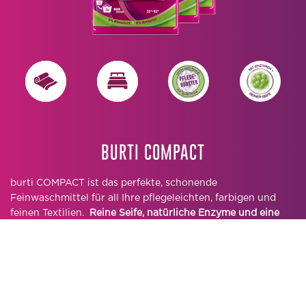
BURTI COMPACT
burti COMPACT ist das perfekte, schonende
Feinwaschmittel für all Ihre pflegeleichten, farbigen und
feinen Textilien.
Reine Seife, natürliche Enzyme und eine
4xAktiv-Plus-Formel
lösen behutsam auch hartnäckigen
Schmutz aus den Fasern, ohne das Gewebe zu strapazieren.
Sein Anti-Pilling-System reduziert das Aufrauen der
Textilfasern und erhält sie glatt.
Die bewährte Aktiv-Formel von burti COMPACT wurde